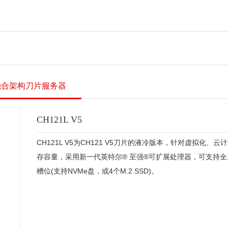
E9000融合架构刀片服务器
CH121L V5
CH121L V5为CH121 V5刀片的液冷版本，针对虚拟化
存容量，采用新一代英特尔® 至强®可扩展处理器，可支持全系列C
槽位(支持NVMe盘，或4个M.2 SSD)。