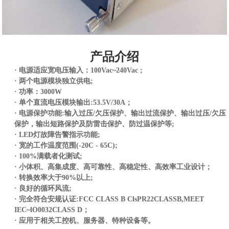
产品介绍
·
电源适应宽电压输入：
10
0Vac~2
40
Vac ;
·
两个电源模块独立供电
;
·
功率：3000W
·
单个
直流电压模块输出:5
3.5
V/30A；
·
电源保护功能:输入过压/欠
压保护、输出过流保护、输出过压/欠压
保护，输出短路保护及防雷击保护、防过温保护等;
·
LED灯故障告警指示功能;
·
宽的工作温度范围(-20C - 65C);
·
100%满载者化测试;
·
小体积、高集成度、高可靠性、高稳定性、高效率工业设计；
·
转换效率大于90%以上;
·
良好的循环风流;
·
完全符合安规认证:FCC CLASS B ClsPR22CLASSB,MEET
IEC~lO0032CLASS D；
·
应用于相关工控机、服务器、特种设备等。