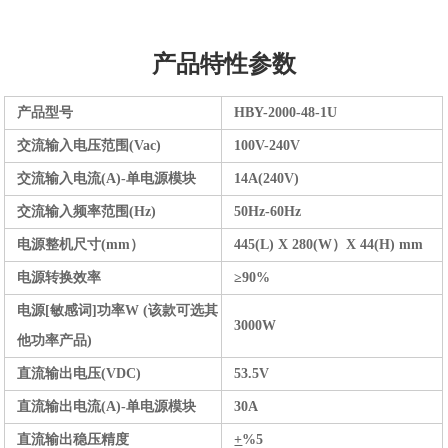
产品特性参数
产品型号
HBY-2000-48-1U
交流输入电压范围(Vac)
100
V-2
40
V
交流输入电流(A)
-单电源模块
14A(240V
)
交流输入频率范围(Hz)
50
Hz-
60
Hz
电源整机尺寸(mm）
445(L) X 280(W）X 44(H) mm
电源转换效率
≥9
0%
电源[敏感词]功率W (该款可选其
3000W
他功率产品)
直流输出电压(VDC)
5
3
.5V
直流输出电流(A)-单电源模块
30
A
直流输出稳压精度
+
%5