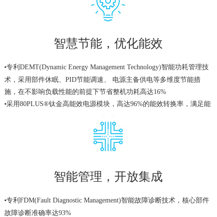
支持异构计算加速，可配置2块单槽位的半高半长的GPU或FPGA加速
•
卡
支持2*GE+2*10GE的板载网络，配置简洁，满足98%应用场景的网络
•
智慧节能，优化能效
需求
专利DEMT(Dynamic Energy Management Technology)智能功耗管理技
•
术，采用部件休眠、PID节能调速、 电源主备供电等多维度节能措
施，在不影响负载性能的前提下节省整机功耗高达16%
采用80PLUS®钛金高能效电源模块，高达96%的能效转换率，满足能
•
源之星标准，并通过中国节能环保产 品认证
可选配550W/900W/1200W/1500W等不同电源模块，灵活适配不同功
•
率要求，1200W/1500W采用直流及 高压直流HVDC技术，提高能源利
用率
智能管理，开放集成
专利FDM(Fault Diagnostic Management)智能故障诊断技术，核心部件
•
故障诊断准确率达93%