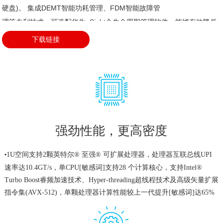
硬盘)。 集成DEMT智能功耗管理、FDM智能故障管

理等专利技术，可选配华为eSight全生命周期管理软件，能够有效降低
运营成本、提升投资回报。
下载链接
强劲性能，更高密度
1U空间支持2颗英特尔® 至强® 可扩展处理器，处理器互联总线UPI
•
速率达10.4GT/s，单CPU[敏感词]支持28 个计算核心，支持Intel®
Turbo Boost睿频加速技术、Hyper-threading超线程技术及高级矢量扩展
指令集(AVX-512)，单颗处理器计算性能较上一代提升[敏感词]达65%
支持24条DDR4内存，内存速度[敏感词]达2666MT/s，内存容量可达
•
3TB(配置128GB内存条)，满足大容量内 存应用需求