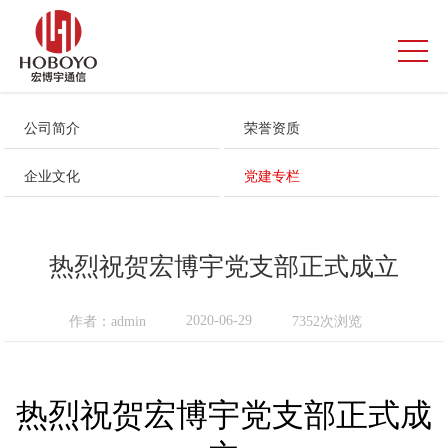
公司简介
荣誉资质
企业文化
党建专栏
热烈祝贺宏博宇党支部正式成立
2020-06-29
作者：admin
7352次浏览
热烈祝贺宏博宇党支部正式成