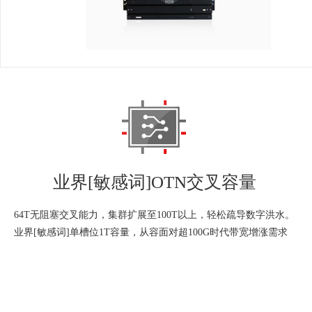
业界[敏感词]OTN交叉容量
64T无阻塞交叉能力，集群扩展至100T以上，轻松疏导数字洪水。
业界[敏感词]单槽位1T容量，从容面对超100G时代带宽增涨需求