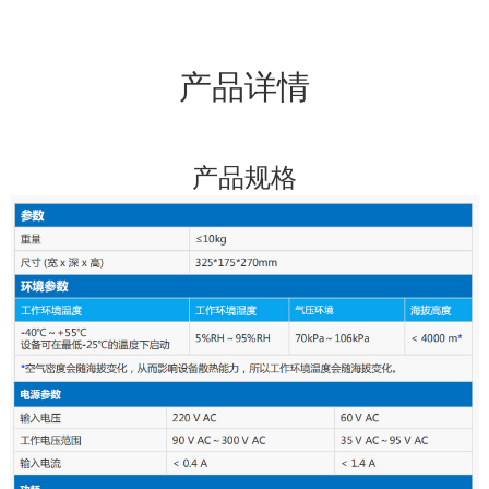
行频谱扫描: Cable线路中的上行信道，容易受到外界噪声的干扰，导
致CM无法正常工作，影响用户的业务。 频谱规划时，通过此功能掌
产品详情
握上行信道的噪声分布情况，配置业务时避开噪声比较大的频段，减
少噪声对用户业务的干扰。 网络运维中，通过此功能排查线路是否
存在噪声，配合故障诊断。 支持存储频谱扫描文件供后续人工分
析。 U2000网管系统提供上行频谱扫描功能，在0-102MHz的频谱范
产品规格
围内，支持载波扫描、底噪扫 描。采样间隔为100ms，采样步长为
50kHz，采集数据延迟10-40s显示。 PNM（Proactive Network
Maintenance，主动网络维护）：在网络发生故障影响用户业务前，利
用CM和CMTS之间预均衡（pre-equalization）系数的分析结果提前发现
网络中的故障点，主动定位和排除故障，减少故障对用户业务影响，
提高运营商的SLA服务水平，降低网络维护费用。 手机APP终端维
护：支持对CMC、Cable线路、CM进行维护，支持查询CMC状态及所
处位置、Cable线路上行/下行信道参数、CM的MAC地址、IP地址、工
作信道等参数。